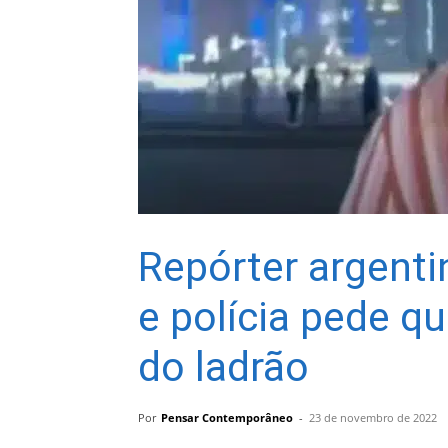
Repórter argenti
e polícia pede q
do ladrão
Por
Pensar Contemporâneo
-
23 de novembro de 2022