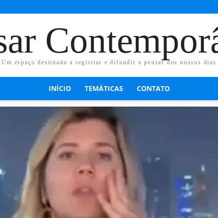
sar Contempor
Um espaço destinado a registrar e difundir o pensar dos nossos dias
INÍCIO
TEMÁTICAS
CONTATO