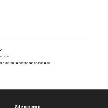
o
neo.com
r e difundir o pensar dos nossos dias.
Site parceiro