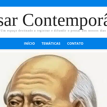
sar Contempor
Um espaço destinado a registrar e difundir o pensar dos nossos dias
INÍCIO
TEMÁTICAS
CONTATO