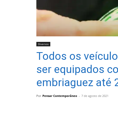
Diversos
Todos os veícul
ser equipados c
embriaguez até 
Por
Pensar Contemporâneo
-
7 de agosto de 2021