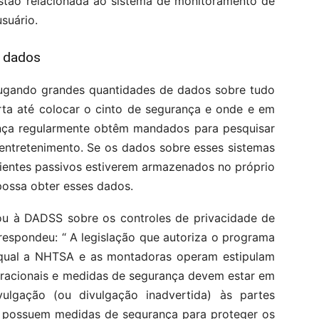
estão relacionada ao sistema de monitoramento de
suário.
s dados
sugando grandes quantidades de dados sobre tudo
rta até colocar o cinto de segurança e onde e em
ança regularmente obtêm mandados para pesquisar
entretenimento. Se os dados sobre esses sistemas
ientes passivos estiverem armazenados no próprio
possa obter esses dados.
ou à DADSS sobre os controles de privacidade de
espondeu: “ A legislação que autoriza o programa
qual a NHTSA e as montadoras operam estipulam
racionais e medidas de segurança devem estar em
ulgação (ou divulgação inadvertida) às partes
s possuem medidas de segurança para proteger os