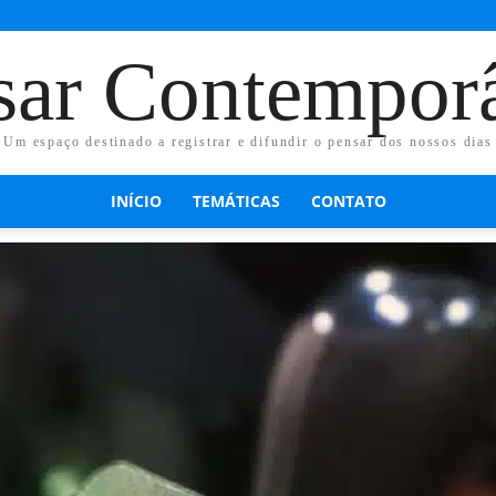
sar Contempor
Um espaço destinado a registrar e difundir o pensar dos nossos dias
INÍCIO
TEMÁTICAS
CONTATO