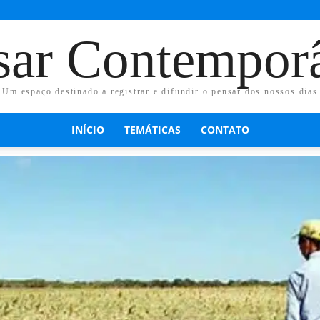
sar Contempor
Um espaço destinado a registrar e difundir o pensar dos nossos dias
INÍCIO
TEMÁTICAS
CONTATO