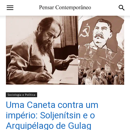
Sociologia e Política
Uma Caneta contra um
império: Soljenítsin e o
Arquipélago de Gulag