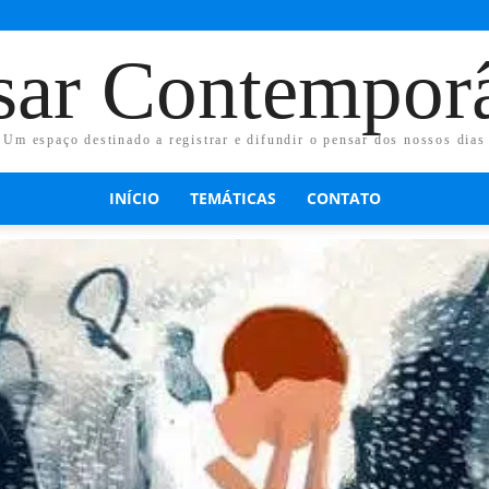
sar Contempor
Um espaço destinado a registrar e difundir o pensar dos nossos dias
INÍCIO
TEMÁTICAS
CONTATO