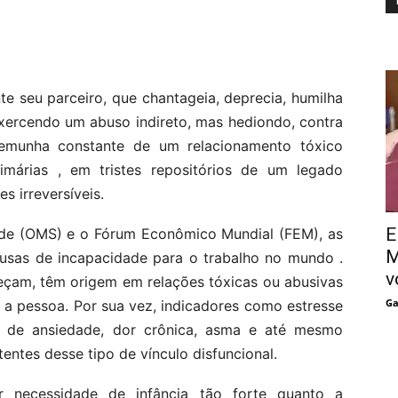
e seu parceiro, que chantageia, deprecia, humilha
exercendo um abuso indireto, mas hediondo, contra
stemunha constante de um relacionamento tóxico
márias , em tristes repositórios de um legado
s irreversíveis.
E
de (OMS) e o Fórum Econômico Mundial (FEM), as
M
ausas de incapacidade para o trabalho no mundo .
v
reçam, têm origem em relações tóxicas ou abusivas
Ga
 a pessoa. Por sua vez, indicadores como estresse
os de ansiedade, dor crônica, asma e até mesmo
tentes desse tipo de vínculo disfuncional.
 necessidade de infância tão forte quanto a