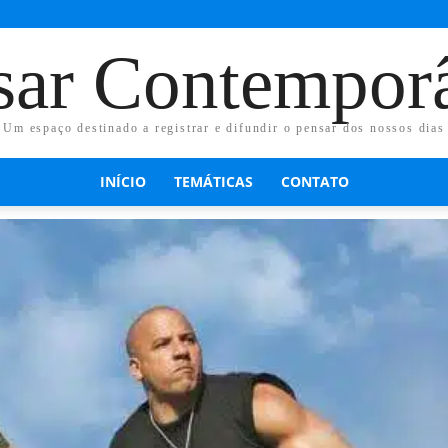
sar Contempor
Um espaço destinado a registrar e difundir o pensar dos nossos dias
INÍCIO
TEMÁTICAS
CONTATO