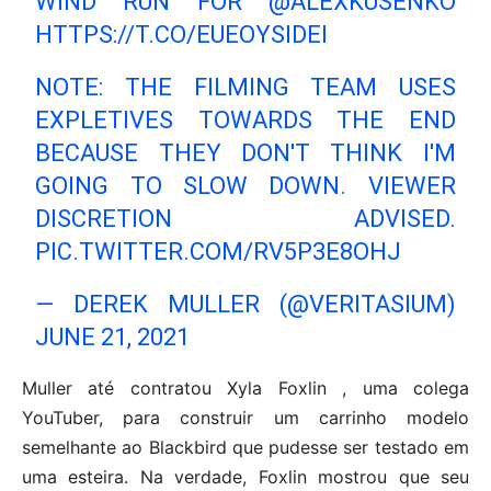
WIND RUN FOR
@ALEXKUSENKO
HTTPS://T.CO/EUEOYSIDEI
NOTE: THE FILMING TEAM USES
EXPLETIVES TOWARDS THE END
BECAUSE THEY DON'T THINK I'M
GOING TO SLOW DOWN. VIEWER
DISCRETION ADVISED.
PIC.TWITTER.COM/RV5P3E8OHJ
— DEREK MULLER (@VERITASIUM)
JUNE 21, 2021
Muller até contratou Xyla Foxlin , uma colega
YouTuber, para construir um carrinho modelo
semelhante ao Blackbird que pudesse ser testado em
uma esteira. Na verdade, Foxlin mostrou que seu