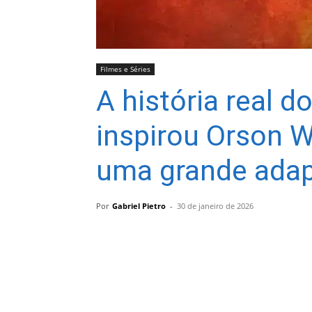
Filmes e Séries
A história real do
inspirou Orson W
uma grande adap
Por
Gabriel Pietro
-
30 de janeiro de 2026
Compartilhar