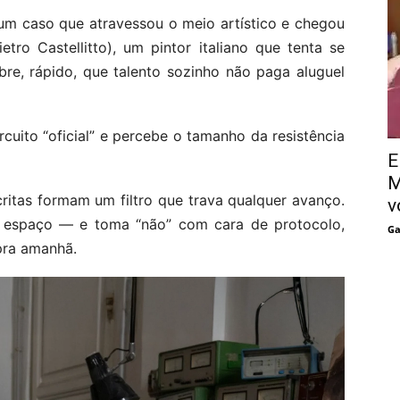
num caso que atravessou o meio artístico e chegou
etro Castellitto), um pintor italiano que tenta se
re, rápido, que talento sozinho não paga aluguel
uito “oficial” e percebe o tamanho da resistência
E
M
critas formam um filtro que trava qualquer avanço.
v
sca espaço — e toma “não” com cara de protocolo,
Ga
pra amanhã.