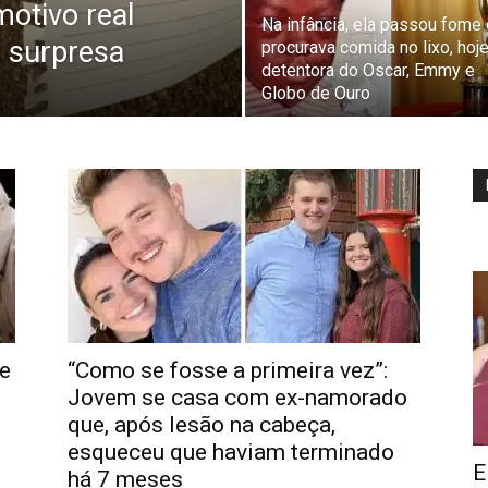
otivo real
Na infância, ela passou fome 
 surpresa
procurava comida no lixo, hoj
detentora do Oscar, Emmy e
Globo de Ouro
de
“Como se fosse a primeira vez”:
Jovem se casa com ex-namorado
que, após lesão na cabeça,
esqueceu que haviam terminado
E
há 7 meses