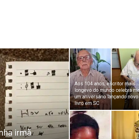
Aos 104 anos, escritor mais
longevo do mundo celebra ma
um aniversário lançando novo
livro em SC
inha irmã