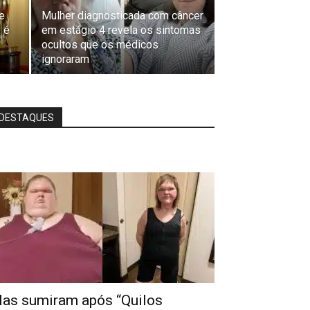
e
Mulher diagnosticada com câncer
e é
em estágio 4 revela os sintomas
ocultos que os médicos
ignoraram
DESTAQUES
las sumiram após “Quilos