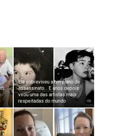
Ela sobreviveu a um plano de
is
assassinato… E anos depois
virou uma das artistas mais
respeitadas do mundo