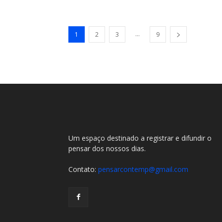
...
1
2
3
9
Um espaço destinado a registrar e difundir o
pensar dos nossos dias.
Contato:
pensarcontemp@gmail.com