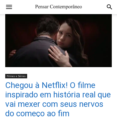
Filmes e Séries
Chegou à Netflix! O filme
inspirado em história real que
vai mexer com seus nervos
do começo ao fim