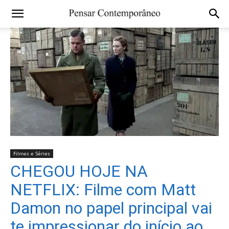
Filmes e Séries
CHEGOU HOJE NA
NETFLIX: Filme com Matt
Damon no papel principal vai
te impressionar do início ao