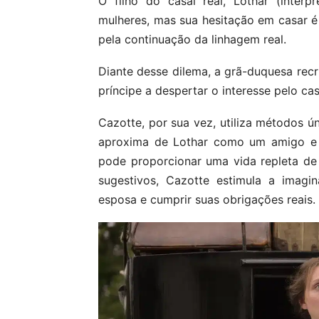
O filho do casal real, Lothar (inter
mulheres, mas sua hesitação em casar 
pela continuação da linhagem real.
Diante desse dilema, a grã-duquesa recr
príncipe a despertar o interesse pelo ca
Cazotte, por sua vez, utiliza métodos ú
aproxima de Lothar como um amigo e 
pode proporcionar uma vida repleta de
sugestivos, Cazotte estimula a imagi
esposa e cumprir suas obrigações reais.