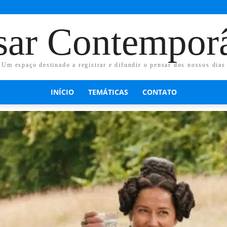
sar Contempor
Um espaço destinado a registrar e difundir o pensar dos nossos dias
INÍCIO
TEMÁTICAS
CONTATO