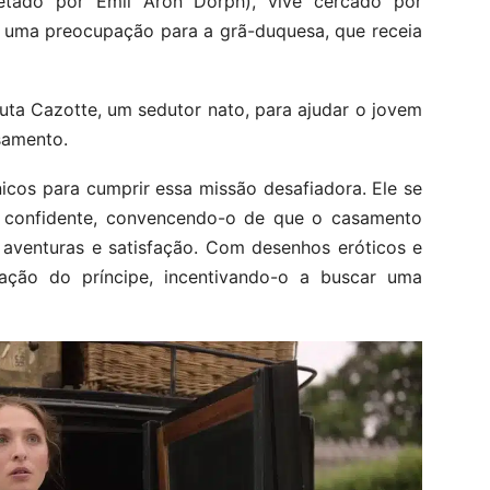
pretado por Emil Aron Dorph), vive cercado por
é uma preocupação para a grã-duquesa, que receia
uta Cazotte, um sedutor nato, para ajudar o jovem
samento.
nicos para cumprir essa missão desafiadora. Ele se
confidente, convencendo-o de que o casamento
 aventuras e satisfação. Com desenhos eróticos e
nação do príncipe, incentivando-o a buscar uma