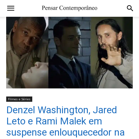
Filmes e Séries
Denzel Washington, Jared
Leto e Rami Malek em
suspense enlouquecedor na