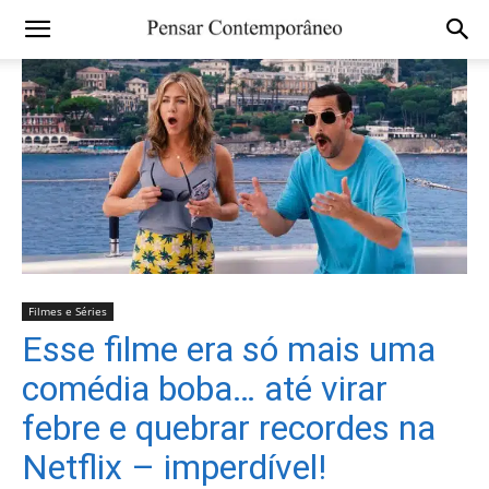
Filmes e Séries
Esse filme era só mais uma
comédia boba… até virar
febre e quebrar recordes na
Netflix – imperdível!