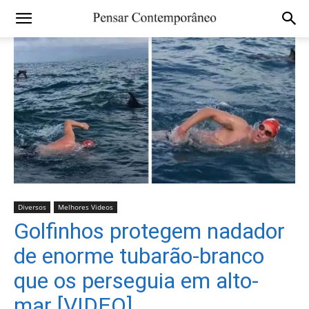
Diversos
Melhores Videos
Golfinhos protegem nadador
de enorme tubarão-branco
que os perseguia em alto-
mar [VIDEO]