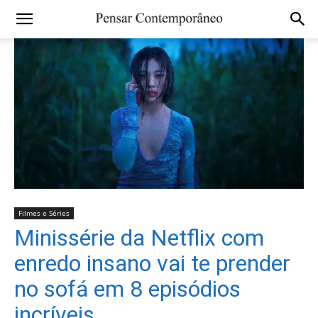
Filmes e Séries
Minissérie da Netflix com
enredo insano vai te prender
no sofá em 8 episódios
incríveis