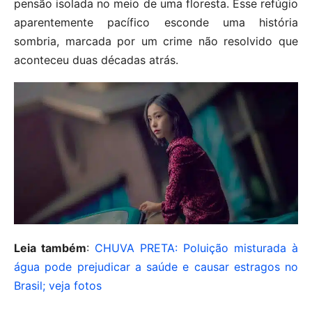
pensão isolada no meio de uma floresta. Esse refúgio
aparentemente pacífico esconde uma história
sombria, marcada por um crime não resolvido que
aconteceu duas décadas atrás.
Leia também
:
CHUVA PRETA: Poluição misturada à
água pode prejudicar a saúde e causar estragos no
Brasil; veja fotos