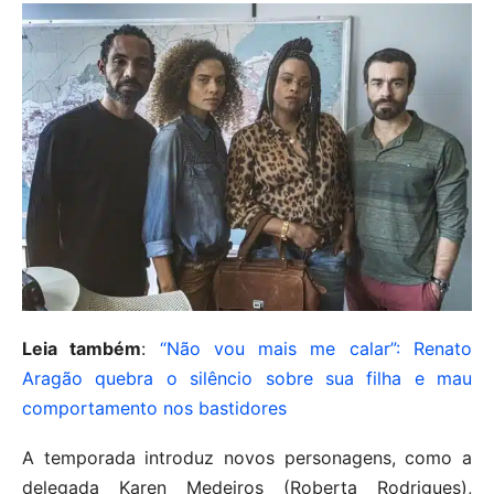
Leia também
:
“Não vou mais me calar”: Renato
Aragão quebra o silêncio sobre sua filha e mau
comportamento nos bastidores
A temporada introduz novos personagens, como a
delegada Karen Medeiros (Roberta Rodrigues),