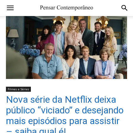
Filmes e Séries
Nova série da Netflix deixa
público “viciado” e desejando
mais episódios para assistir
– saiba qual é!