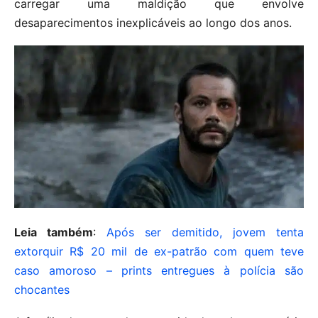
carregar uma maldição que envolve
desaparecimentos inexplicáveis ao longo dos anos.
Leia também
:
Após ser demitido, jovem tenta
extorquir R$ 20 mil de ex-patrão com quem teve
caso amoroso – prints entregues à polícia são
chocantes