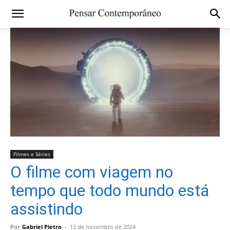
Filmes e Séries
O filme com viagem no
tempo que todo mundo está
assistindo
Por
Gabriel Pietro
-
12 de novembro de 2024