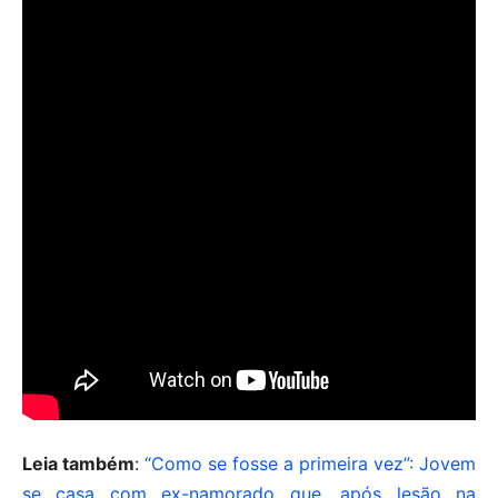
Leia também
:
“Como se fosse a primeira vez”: Jovem
se casa com ex-namorado que, após lesão na