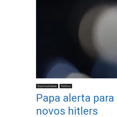
Espiritualidade
Política
Papa alerta para
novos hitlers