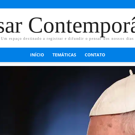
sar Contempor
Um espaço destinado a registrar e difundir o pensar dos nossos dias
INÍCIO
TEMÁTICAS
CONTATO