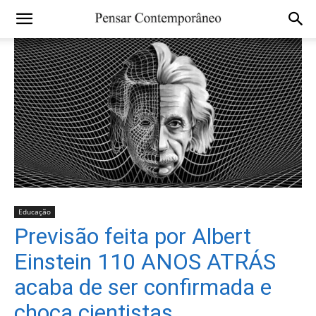
Educação
Previsão feita por Albert
Einstein 110 ANOS ATRÁS
acaba de ser confirmada e
choca cientistas