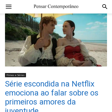
Filmes e Séries
Série escondida na Netflix
emociona ao falar sobre os
primeiros amores da
juventude