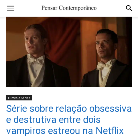
Filmes e Séries
Série sobre relação obsessiva
e destrutiva entre dois
vampiros estreou na Netflix