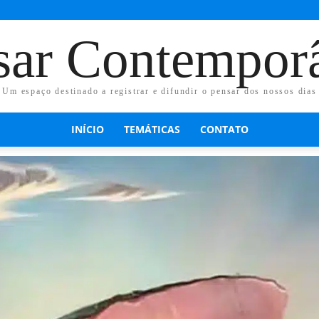
sar Contempor
Um espaço destinado a registrar e difundir o pensar dos nossos dias
INÍCIO
TEMÁTICAS
CONTATO