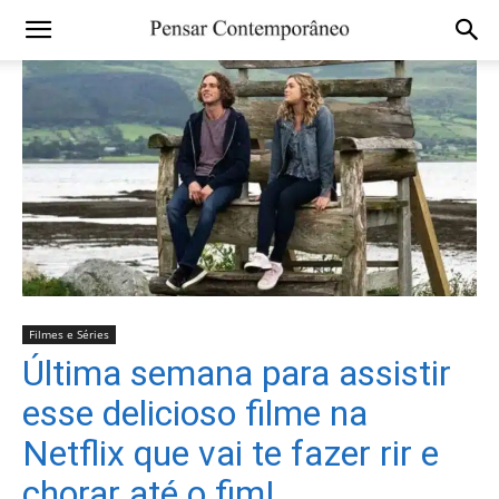
Filmes e Séries
Última semana para assistir
esse delicioso filme na
Netflix que vai te fazer rir e
chorar até o fim!