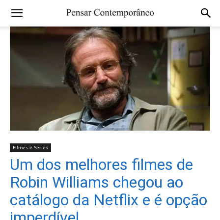
Filmes e Séries
Um dos melhores filmes de
Robin Williams chegou ao
catálogo da Netflix e é opção
imperdível