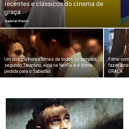
recentes e clássicos do cinema de
graça
Gabriel Pietro
Um dos melhores filmes de todos os tempos,
Filme com 
segundo Tarantino, está na Netflix e é ótima
fazer acre
pedida para o Sabadão
GRAÇA