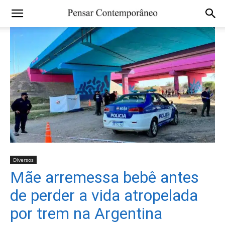
Diversos
Mãe arremessa bebê antes
de perder a vida atropelada
por trem na Argentina