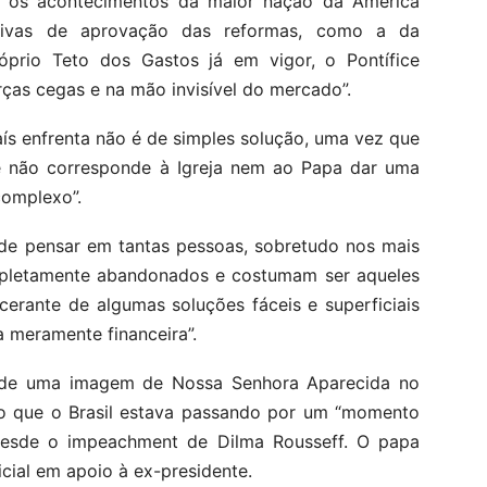
 os acontecimentos da maior nação da América
tativas de aprovação das reformas, como a da
róprio Teto dos Gastos já em vigor, o Pontífice
rças cegas e na mão invisível do mercado”.
aís enfrenta não é de simples solução, uma vez que
 e não corresponde à Igreja nem ao Papa dar uma
complexo”.
de pensar em tantas pessoas, sobretudo nos mais
pletamente abandonados e costumam ser aqueles
erante de algumas soluções fáceis e superficiais
a meramente financeira”.
o de uma imagem de Nossa Senhora Aparecida no
ado que o Brasil estava passando por um “momento
a, desde o impeachment de Dilma Rousseff. O papa
cial em apoio à ex-presidente.