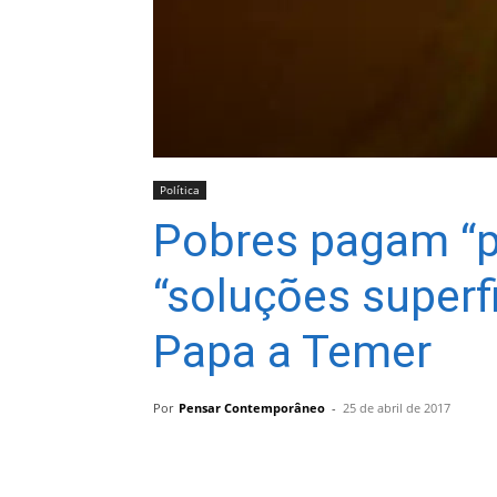
Política
Pobres pagam “p
“soluções superfic
Papa a Temer
Por
Pensar Contemporâneo
-
25 de abril de 2017