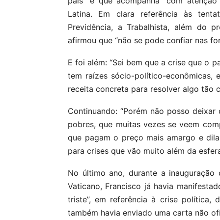
país” e que acompanha “com atenção”
Latina. Em clara referência às ten
Previdência, a Trabalhista, além do p
afirmou que “não se pode confiar nas fo
E foi além: “Sei bem que a crise que o p
tem raízes sócio-político-econômicas,
receita concreta para resolver algo tão 
Continuando: “Porém não posso deixar 
pobres, que muitas vezes se veem com
que pagam o preço mais amargo e dilac
para crises que vão muito além da esfer
No último ano, durante a inauguraçã
Vaticano, Francisco já havia manifest
triste”, em referência à crise polític
também havia enviado uma carta não ofi