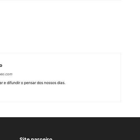
o
neo.com
r e difundir o pensar dos nossos dias.
Site parceiro