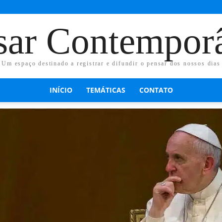
sar Contempor
Um espaço destinado a registrar e difundir o pensar dos nossos dias
INÍCIO
TEMÁTICAS
CONTATO