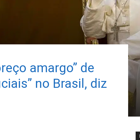
reço amargo” de
iais” no Brasil, diz