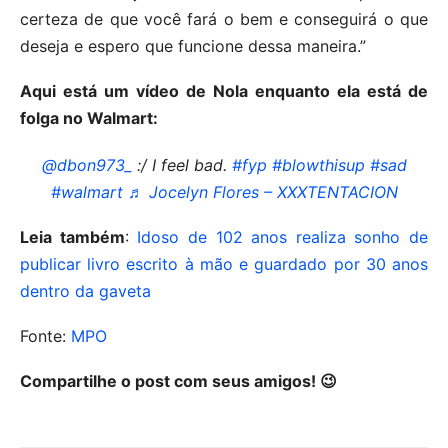
certeza de que você fará o bem e conseguirá o que
deseja e espero que funcione dessa maneira.”
Aqui está um vídeo de Nola enquanto ela está de
folga no Walmart:
@dbon973_
:/ I feel bad.
#fyp
#blowthisup
#sad
#walmart
♬ Jocelyn Flores – XXXTENTACION
Leia também
:
Idoso de 102 anos realiza sonho de
publicar livro escrito à mão e guardado por 30 anos
dentro da gaveta
Fonte:
MPO
Compartilhe o post com seus amigos! 😉